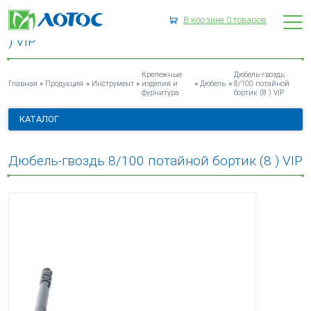
В корзине
0
товаров
ДЮБЕЛЬ-ГВОЗДЬ 8/100 ПОТАЙНОЙ БОРТИК (8
) VIP
Крепежные
Дюбель-гвоздь
»
»
»
»
»
Главная
Продукция
Инструмент
изделия и
Дюбель
8/100 потайной
фурнитура
бортик (8 ) VIP
КАТАЛОГ
Дюбель-гвоздь 8/100 потайной бортик (8 ) VIP