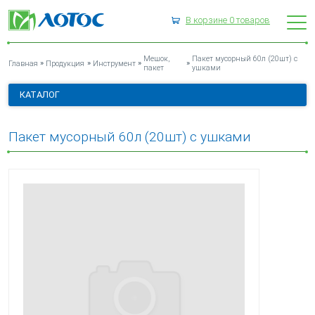
В корзине
0
товаров
ПАКЕТ МУСОРНЫЙ 60Л (20ШТ) С УШКАМИ
Мешок,
Пакет мусорный 60л (20шт) с
»
»
»
»
Главная
Продукция
Инструмент
пакет
ушками
КАТАЛОГ
Пакет мусорный 60л (20шт) с ушками