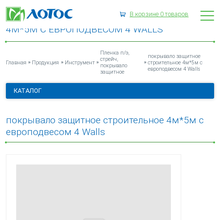
В корзине
0
товаров
ПОКРЫВАЛО ЗАЩИТНОЕ СТРОИТЕЛЬНОЕ
4М*5М С ЕВРОПОДВЕСОМ 4 WALLS
Пленка п/э,
покрывало защитное
стрейч,
»
»
»
»
Главная
Продукция
Инструмент
строительное 4м*5м с
покрывало
европодвесом 4 Walls
защитное
КАТАЛОГ
покрывало защитное строительное 4м*5м с
европодвесом 4 Walls