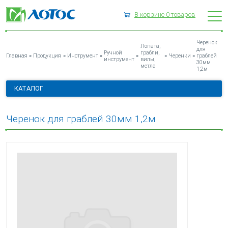
В корзине
0
товаров
ЧЕРЕНОК ДЛЯ ГРАБЛЕЙ 30ММ 1,2М
Черенок
Лопата,
для
Ручной
грабли,
»
»
»
»
»
»
Главная
Продукция
Инструмент
Черенки
граблей
инструмент
вилы,
30мм
метла
1,2м
КАТАЛОГ
Черенок для граблей 30мм 1,2м