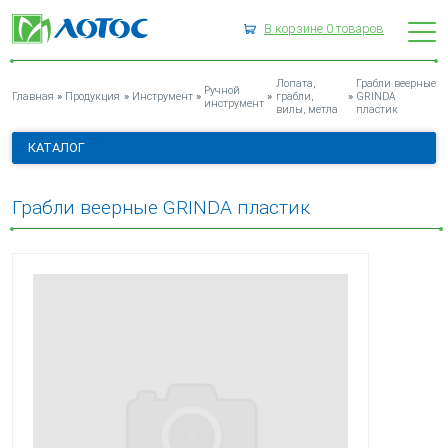
В корзине
0
товаров
ГРАБЛИ ВЕЕРНЫЕ GRINDA ПЛАСТИК
Лопата,
Грабли веерные
Ручной
»
»
»
»
»
Главная
Продукция
Инструмент
грабли,
GRINDA
инструмент
вилы, метла
пластик
КАТАЛОГ
Грабли веерные GRINDA пластик