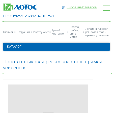
В корзине
0
товаров
ЛОПАТА ШТЫКОВАЯ РЕЛЬСОВАЯ СТАЛЬ
ПРЯМАЯ УСИЛЕННАЯ
Лопата,
Лопата штыковая
Ручной
грабли,
»
»
»
»
»
Главная
Продукция
Инструмент
рельсовая сталь
инструмент
вилы,
прямая усиленная
метла
КАТАЛОГ
Лопата штыковая рельсовая сталь прямая
усиленная