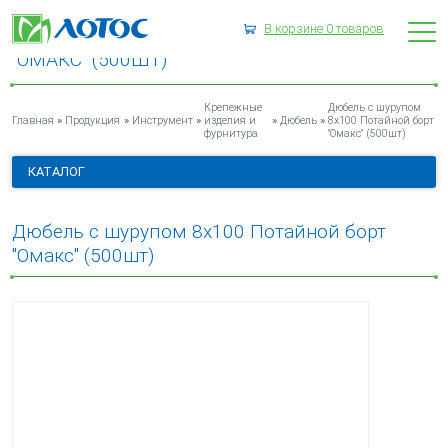
В корзине
0
товаров
ДЮБЕЛЬ С ШУРУПОМ 8Х100 ПОТАЙНОЙ БОРТ
"ОМАКС" (500ШТ)
Крепежные
Дюбель с шурупом
»
»
»
»
»
Главная
Продукция
Инструмент
изделия и
Дюбель
8х100 Потайной борт
фурнитура
"Омакс" (500шт)
КАТАЛОГ
Дюбель с шурупом 8х100 Потайной борт
"Омакс" (500шт)