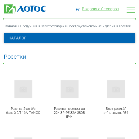
В корзине
0
товаров
РОЗЕТКИ
»
»
»
»
Главная
Продукция
Электротовары
Электроустановочные изделия
Розетки
КАТАЛОГ
Розетки
Розетка 2-ая б/з
Розетка переносная
Блок розет.б/
белый СП 16А TANGO
224 3Р+РЕ 32А 380В
з+1кл.выкл.IP54
IP44