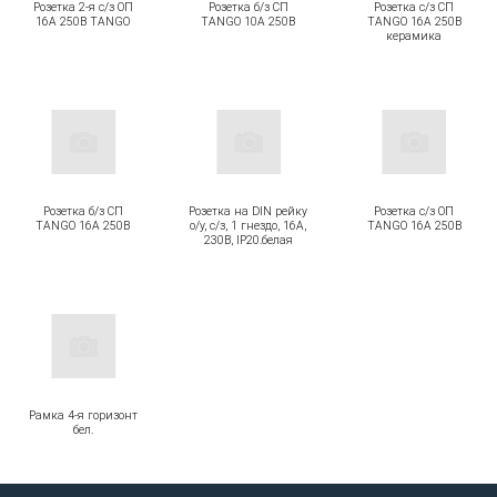
Розетка 2-я с/з ОП
Розетка б/з СП
Розетка с/з СП
16А 250В TANGO
TANGO 10А 250В
TANGO 16А 250В
керамика
Розетка б/з СП
Розетка на DIN рейку
Розетка c/з ОП
TANGO 16А 250В
о/у, с/з, 1 гнездо, 16А,
TANGO 16А 250В
230В, IP20.белая
Рамка 4-я горизонт
бел.