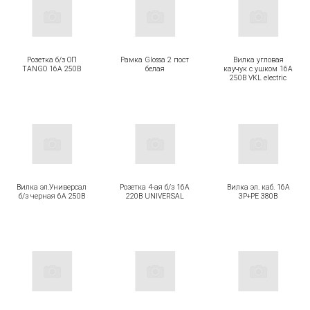
Розетка б/з ОП
Рамка Glossa 2 пост
Вилка угловая
TANGO 16А 250В
белая
каучук с ушком 16А
250В VKL electric
Вилка эл.Универсал
Розетка 4-ая б/з 16А
Вилка эл. каб. 16А
б/з черная 6А 250В
220В UNIVERSAL
3Р+РЕ 380В