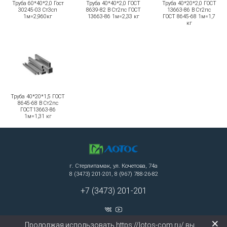
Труба 60*40*2,0 Гост
Труба 40*40*2,0 ГОСТ
Труба 40*20*2,0 ГОСТ
30245-03 Ст3сп
8639-82 В Ст2пс ГОСТ
13663-86 В Ст2пс
1м=2,960кг
13663-86 1м=2,33 кг
ГОСТ 8645-68 1м=1,7
кг
Труба 40*20*1,5 ГОСТ
8645-68 В Ст2пс
ГОСТ13663-86
1м=1,31 кг
г. Стерлитамак, ул. Кочетова, 74а
8 (3473) 201-201, 8 (967) 788-26-82
+7 (3473) 201-201
×
Продолжая использовать https://lotos-com.ru/ вы