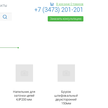
В корзине
0
товаров
АКТЫ
+7 (3473) 201-201
Заказать консультацию
Напильник для
Брусок
заточки цепей
шлифовальный
4,8*200 мм.
двухсторонний
150мм