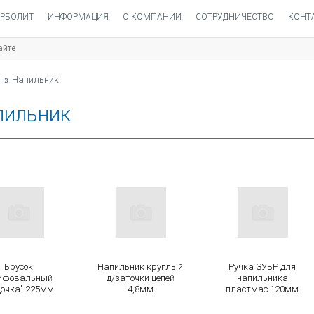
РБОЛИТ
ИНФОРМАЦИЯ
О КОМПАНИИ
СОТРУДНИЧЕСТВО
КОНТ
НАПИЛЬНИК
т
»
Напильник
пильник
Брусок
Напильник круглый
Ручка ЗУБР для
ифовальный
д/заточки цепей
напильника
дочка" 225мм
4,8мм
пластмас.120мм