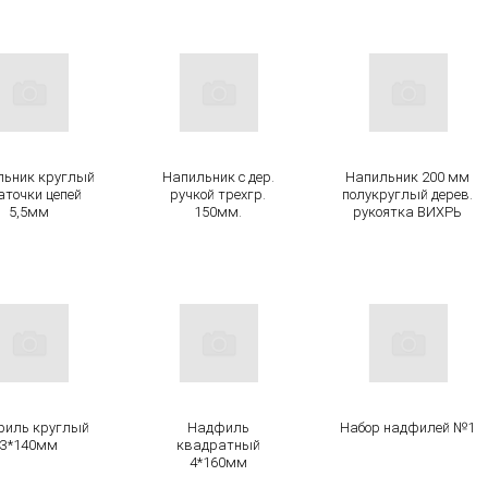
льник круглый
Напильник с дер.
Напильник 200 мм
аточки цепей
ручкой трехгр.
полукруглый дерев.
5,5мм
150мм.
рукоятка ВИХРЬ
иль круглый
Надфиль
Набор надфилей №1
3*140мм
квадратный
4*160мм