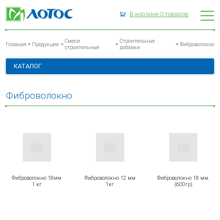
В корзине
0
товаров
ФИБРОВОЛОКНО
Смеси
Строительные
»
»
»
»
Главная
Продукция
Фиброволокно
строительные
добавки
КАТАЛОГ
Фиброволокно
Фиброволокно 18мм
Фиброволокно 12 мм
Фиброволокно 18 мм.
1 кг
1кг
(600гр)