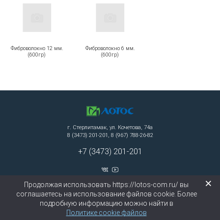
Фиброволокно 12 мм.
Фиброволокно 6 мм.
(600гр)
(600гр)
г. Стерлитамак, ул. Кочетова, 74а
8 (3473) 201-201, 8 (967) 788-26-82
+7 (3473) 201-201
×
Продолжая использовать https://lotos-com.ru/ вы
Создание сайта: ЗЕДстудия
соглашаетесь на использование файлов cookie. Более
2010 — 2026 © ООО «Лотос»
подробную информацию можно найти в
Политике cookie файлов