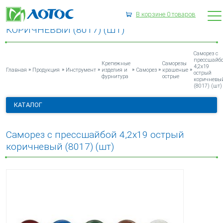
В корзине
0
товаров
САМОРЕЗ С ПРЕССШАЙБОЙ 4,2Х19 ОСТРЫЙ
КОРИЧНЕВЫЙ (8017) (ШТ)
Саморез с
прессшайб
Крепежные
Саморезы
4,2х19
»
»
»
»
»
»
Главная
Продукция
Инструмент
изделия и
Саморез
крашеные
острый
фурнитура
острые
коричневы
(8017) (шт)
КАТАЛОГ
Саморез с прессшайбой 4,2х19 острый
коричневый (8017) (шт)