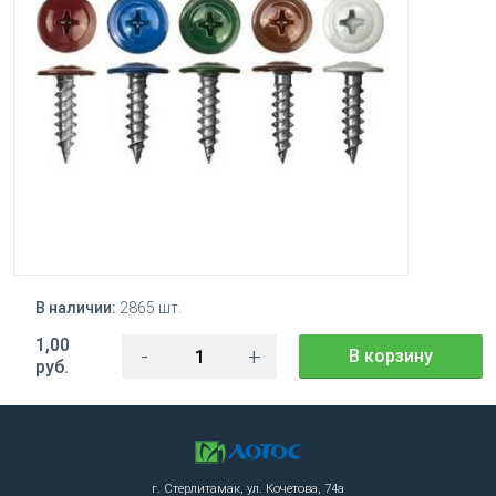
В наличии:
2865 шт.
1,00
-
+
В корзину
руб.
г. Стерлитамак, ул. Кочетова, 74а