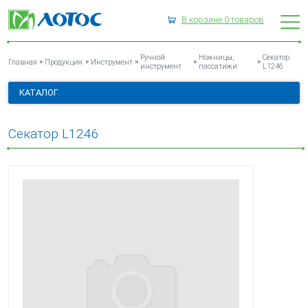
В корзине
0
товаров
СЕКАТОР L1246
Ручной
Ножницы,
Секатор
»
»
»
»
»
Главная
Продукция
Инструмент
инструмент
пассатижи
L1246
КАТАЛОГ
Секатор L1246