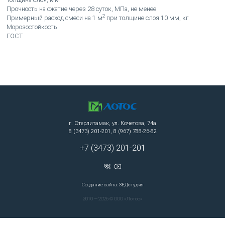
Прочность на сжатие через 28 суток, МПа, не менее
2
Примерный расход смеси на 1 м
при толщине слоя 10 мм, кг
Морозостойкость
ГОСТ
г. Стерлитамак, ул. Кочетова, 74а
8 (3473) 201-201, 8 (967) 788-26-82
+7 (3473) 201-201
Создание сайта: ЗЕДстудия
2010 — 2026 © ООО «Лотос»