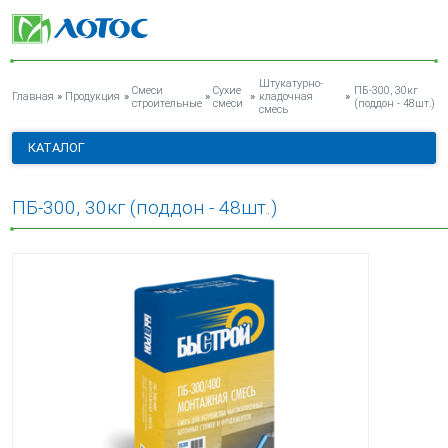
ПБ-300, 30КГ (ПОДДОН - 48ШТ.)
Штукатурно-
Смеси
Сухие
ПБ-300, 30кг
»
»
»
»
»
Главная
Продукция
кладочная
строительные
смеси
(поддон - 48шт.)
смесь
КАТАЛОГ
ПБ-300, 30кг (поддон - 48шт.)