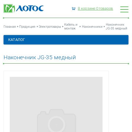
В корзине
0
товаров
НАКОНЕЧНИК JG-35 МЕДНЫЙ
Кабель и
Наконечник
»
»
»
»
»
Главная
Продукция
Электротовары
Наконечники
монтаж
JG-35 медный
КАТАЛОГ
Наконечник JG-35 медный