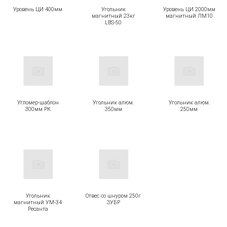
Уровень ЦИ 400мм
Угольник
Уровень ЦИ 2000мм
магнитный 23кг
магнитный ЛМ10
LBS-50
Угломер-шаблон
Угольник алюм.
Угольник алюм.
300мм РК
350мм
250мм
Угольник
Отвес со шнуром 250г
магнитный УМ-34
ЗУБР
Ресанта