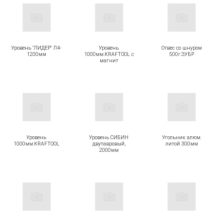
Уровень "ЛИДЕР" Л4-
Уровень
Отвес со шнуром
1200мм
1000мм.KRAFTOOL с
500г.ЗУБР
магнит
Уровень
Уровень СИБИН
Угольник алюм.
1000мм.KRAFTOOL
двутавровый,
литой 300мм
2000мм