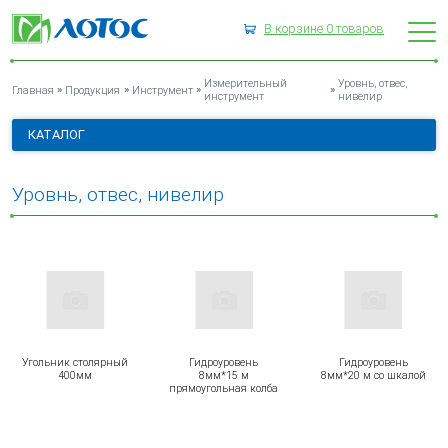
В корзине
0
товаров
УРОВНЬ, ОТВЕС, НИВЕЛИР
Измерительный
Уровнь, отвес,
»
»
»
»
Главная
Продукция
Инструмент
инструмент
нивелир
КАТАЛОГ
Уровнь, отвес, нивелир
Угольник столярный
Гидроуровень
Гидроуровень
400мм
8мм*15 м
8мм*20 м со шкалой
прямоугольная колба