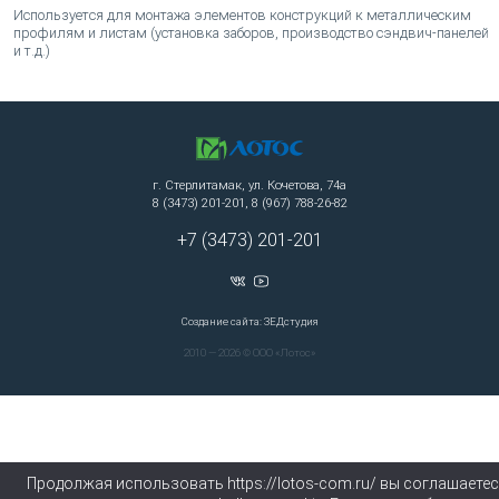
Используется для монтажа элементов конструкций к металлическим
профилям и листам (установка заборов, производство сэндвич-панелей
и т.д.)
г. Стерлитамак, ул. Кочетова, 74а
8 (3473) 201-201, 8 (967) 788-26-82
+7 (3473) 201-201
Создание сайта: ЗЕДстудия
2010 — 2026 © ООО «Лотос»
Продолжая использовать https://lotos-com.ru/ вы соглашаете