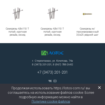
Саморезы 4,8х110 Т
Саморезы 4,8х110 Т
Саморезы ж/
потай, крупная
потай, крупная
пассивированный
резьба, оксид
резьба, оксид
3,5х25 редкий шаг
г. Стерлитамак, ул. Кочетова, 74а
8 (3473) 201-201, 8 (967) 788-26-82
+7 (3473) 201-201
×
Продолжая использовать https://lotos-com.ru/ вы
Создание сайта: ЗЕДстудия
соглашаетесь на использование файлов cookie. Более
2010 — 2026 © ООО «Лотос»
подробную информацию можно найти в
Политике cookie файлов