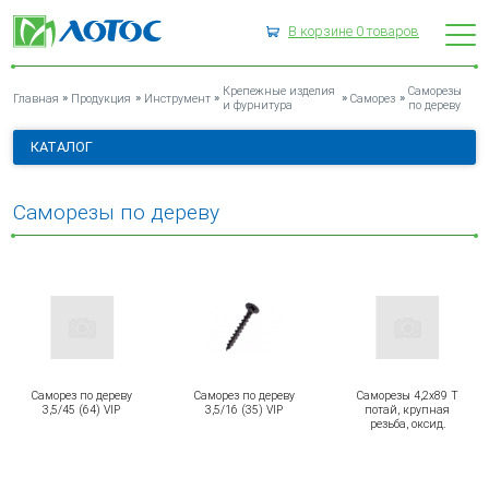
В корзине
0
товаров
САМОРЕЗЫ ПО ДЕРЕВУ
Крепежные изделия
Саморезы
»
»
»
»
»
Главная
Продукция
Инструмент
Саморез
и фурнитура
по дереву
КАТАЛОГ
Саморезы по дереву
Саморез по дереву
Саморез по дереву
Саморезы 4,2х89 Т
3,5/45 (64) VIP
3,5/16 (35) VIP
потай, крупная
резьба, оксид.