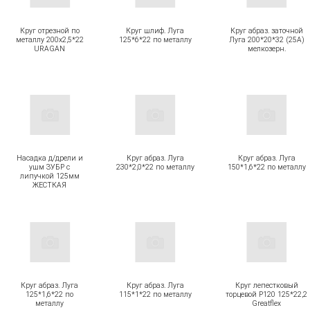
Круг отрезной по
Круг шлиф. Луга
Круг абраз. заточной
металлу 200х2,5*22
125*6*22 по металлу
Луга 200*20*32 (25А)
URAGAN
мелкозерн.
Насадка д/дрели и
Круг абраз. Луга
Круг абраз. Луга
ушм ЗУБР с
230*2,0*22 по металлу
150*1,6*22 по металлу
липучкой 125мм
ЖЕСТКАЯ
Круг абраз. Луга
Круг абраз. Луга
Круг лепестковый
125*1,6*22 по
115*1*22 по металлу
торцевой Р120 125*22,2
металлу
Greatflex