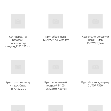
Круг абраз. на
Круг абраз. Луга
Круг отр.по металлу и
ворсовой
125*2*22 по металлу
нерж. Cutop
подложкепод
150*2*22,2мм
липучку,Р150,125мм
Круг отр.по металлу
Круг лепестковый
Круг абраз.подлепучку
и нерж. Cutop
торцевой Р 100,
CUTOP P320
115*2*22,2мм
125х22мм Кратон