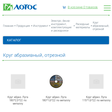
В корзине
0
товаров
КРУГ АБРАЗИВНЫЙ, ОТРЕЗНОЙ
Электро-, бензо-
Круг
инструмент,
Расходные
»
»
»
»
»
Главная
Продукция
Инструмент
абразивный,
комплектующие
материалы
отрезной
и расходники
КАТАЛОГ
Круг абразивный, отрезной
Круг абраз. Луга
Круг абраз. Луга
Круг абраз. Луга
180*2,5*22 по
180*1,6*22 по металлу
115*1,6*22 по металлу
металлу