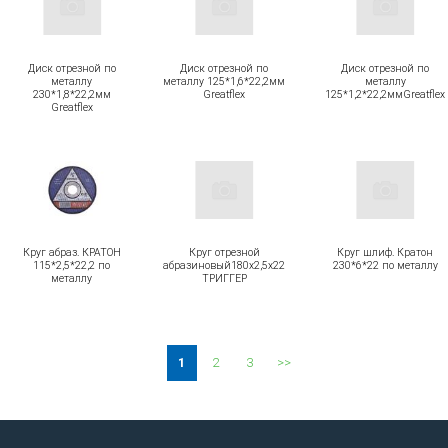
Диск отрезной по
Диск отрезной по
Диск отрезной по
металлу
металлу 125*1,6*22,2мм
металлу
230*1,8*22,2мм
Greatflex
125*1,2*22,2ммGreatflex
Greatflex
Круг абраз. КРАТОН
Круг отрезной
Круг шлиф. Кратон
115*2,5*22,2 по
абразиновый180х2,5х22
230*6*22 по металлу
металлу
ТРИГГЕР
1
2
3
>>