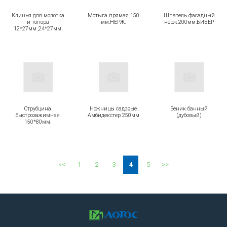
Клинья для молотка
Мотыга прямая 150
Шпатель фасадный
и топора
мм.НЕРЖ.
нерж.200мм.БИБЕР
12*27мм.,24*27мм.
Струбцина
Ножницы садовые
Веник банный
быстрозажимная
Амбидекстер 250мм
(дубовый)
150*80мм.
<<
1
2
3
4
5
>>