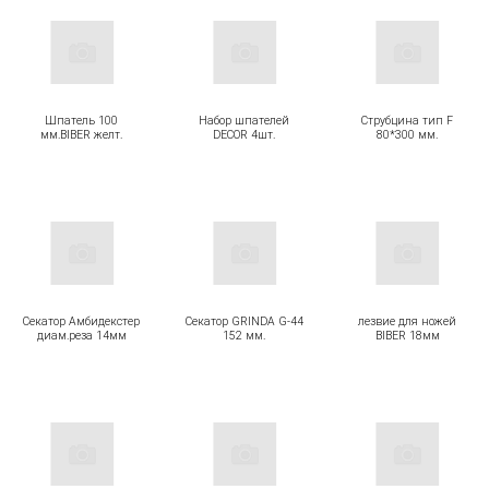
Шпатель 100
Набор шпателей
Струбцина тип F
мм.BIBER желт.
DECOR 4шт.
80*300 мм.
Секатор Амбидекстер
Секатор GRINDA G-44
лезвие для ножей
диам.реза 14мм
152 мм.
BIBER 18мм