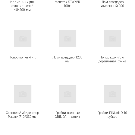
Напильник для
Молоток STAYER
Лом-гвоздодер
заточки цепей
100г.
усиленный 900
4,8*200 мм.
Топор колун 4 кг.
Лом-гвоздодер 1200
Топор колун 3кг
мм.
деревянная ручка
Скрепер Амбидекстер
Грабли веерные
Грабли FINLAND 10
Ревати 710*330мм,
GRINDA пластик
зубьев