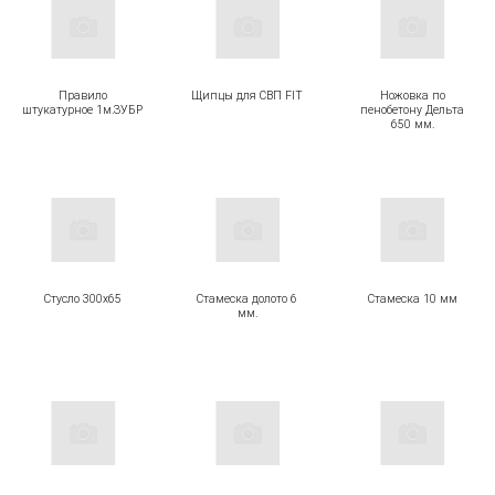
Правило
Щипцы для СВП FIT
Ножовка по
штукатурное 1м.ЗУБР
пенобетону Дельта
650 мм.
Стусло 300х65
Стамеска долото 6
Стамеска 10 мм
мм.